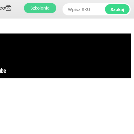
eo
Szkolenia
Szukaj