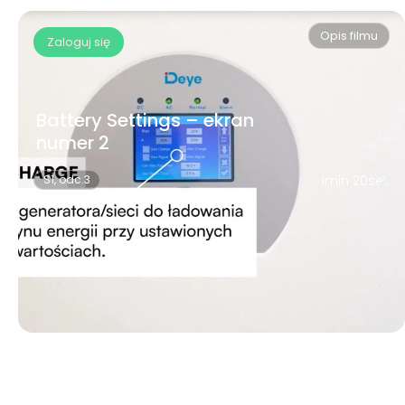
Opis filmu
Zaloguj się
Battery Settings – ekran
numer 2
S1, odc.3
1min 20sek