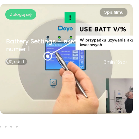
Opis filmu
Zaloguj się
Battery Settings – ekran
numer 1
S1, odc.1
3min 16sek