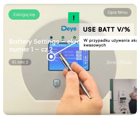
Opis filmu
Zaloguj się
Battery Settings – ekran
numer 1 – cz.2
S1, odc.2
3min 20sek