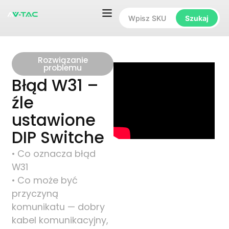
Szukaj
Rozwiązanie
problemu
Błąd W31 –
źle
ustawione
DIP Switche
• Co oznacza błąd
W31
• Co może być
przyczyną
komunikatu — dobry
kabel komunikacyjny,