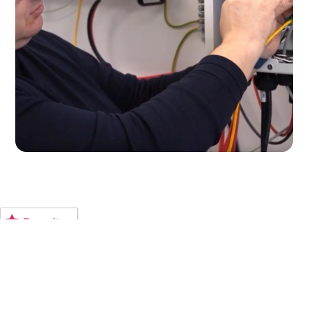
Favorite
© 2025 V-
V-TAC
Szkolenia
Akademia
TAC Poland
Poland
Wszelkie
Sp. z o.o
Prawa