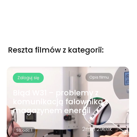
Reszta filmów z kategorii:
Opis filmu
Zaloguj się
Błąd W31 – problemy z
komunikacją falownika z
magazynem energii
2min 29sek
S3, odc.1