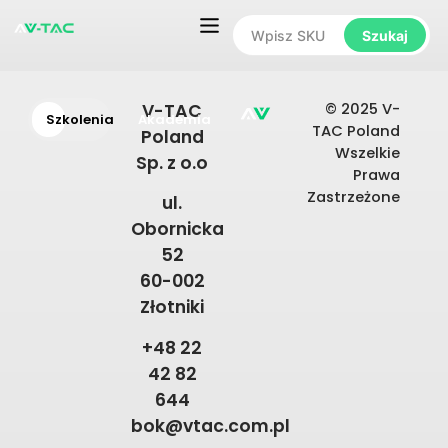
Szukaj
© 2025 V-
V-TAC
Szkolenia
Akademia
TAC Poland
Poland
Wszelkie
Sp. z o.o
Prawa
Zastrzeżone
ul.
Obornicka
52
60-002
Złotniki
+48 22
42 82
644
bok@vtac.com.pl