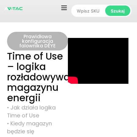
Szukaj
Prawidłowa
konfiguracja
falownika DEYE
Time of Use
– logika
rozładowywania
magazynu
energii
• Jak działa logika
Time of Use
• Kiedy magazyn
będzie się