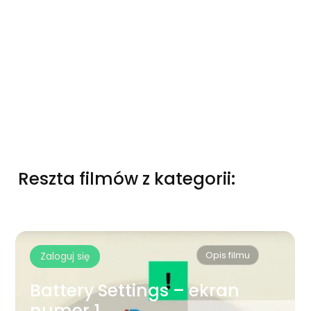
Reszta filmów z kategorii:
Opis filmu
Zaloguj się
ngs – ekran
Battery Settings
numer 1 – cz.2