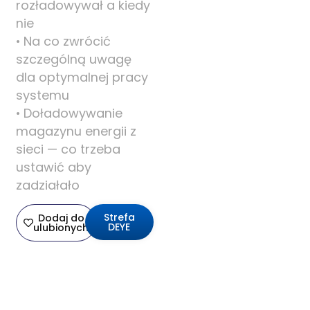
rozładowywał a kiedy
nie
• Na co zwrócić
szczególną uwagę
dla optymalnej pracy
systemu
• Doładowywanie
magazynu energii z
sieci — co trzeba
ustawić aby
zadziałało
Strefa
Dodaj do
DEYE
ulubionych